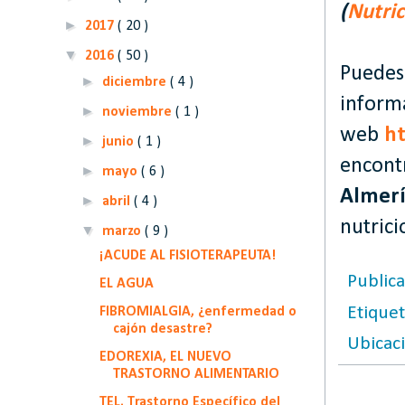
(
Nutric
►
2017
( 20 )
▼
2016
( 50 )
Puedes 
►
diciembre
( 4 )
informa
►
noviembre
( 1 )
web
h
►
junio
( 1 )
encont
►
mayo
( 6 )
Almer
►
abril
( 4 )
nutrici
▼
marzo
( 9 )
¡ACUDE AL FISIOTERAPEUTA!
Public
EL AGUA
Etique
FIBROMIALGIA, ¿enfermedad o
cajón desastre?
Ubicac
EDOREXIA, EL NUEVO
TRASTORNO ALIMENTARIO
TEL, Trastorno Específico del