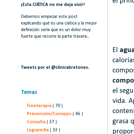
el prin
¡Esta CIÁTICA no me deja vivir!
Debemos empezar este post
explicando qué es una ciática y la mejor
definición sería que es un dolor muy
fuerte que recorre la parte trasera...
El
agu
caloría
Tweets por el @clinicabretones.
composi
compon
el segu
Temas
vida. 
Fisioterapia
( 70 )
conten
Prevención/Consejos
( 46 )
grasa q
Consulta
( 37 )
Logopedia
( 33 )
propor