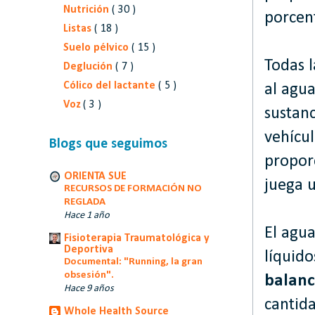
Nutrición
( 30 )
porcen
Listas
( 18 )
Suelo pélvico
( 15 )
Todas l
Deglución
( 7 )
Cólico del lactante
( 5 )
al agu
Voz
( 3 )
sustanc
vehícul
Blogs que seguimos
proporc
ORIENTA SUE
juega 
RECURSOS DE FORMACIÓN NO
REGLADA
Hace 1 año
El agua
Fisioterapia Traumatológica y
Deportiva
líquid
Documental: "Running, la gran
obsesión".
balanc
Hace 9 años
cantid
Whole Health Source