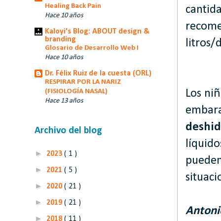
Healing Back Pain
cantida
Hace 10 años
recome
Kaloyi's Blog: ABOUT design &
branding
litros/
Glosario de Desarrollo Web I
Hace 10 años
Dr. Félix Ruiz de la cuesta (ORL)
RESPIRAR POR LA NARIZ
(FISIOLOGÍA NASAL)
Los niñ
Hace 13 años
embara
deshid
Archivo del blog
líquido
►
2023
( 1 )
pueden 
►
2021
( 5 )
situaci
►
2020
( 21 )
►
2019
( 21 )
Antoni
►
2018
( 11 )