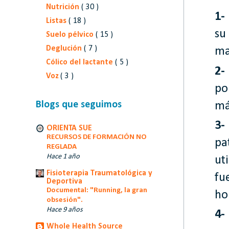
Nutrición
( 30 )
1-
Listas
( 18 )
su
Suelo pélvico
( 15 )
Deglución
( 7 )
ma
Cólico del lactante
( 5 )
2-
Voz
( 3 )
po
Blogs que seguimos
má
3-
ORIENTA SUE
RECURSOS DE FORMACIÓN NO
pa
REGLADA
Hace 1 año
ut
Fisioterapia Traumatológica y
fu
Deportiva
Documental: "Running, la gran
ho
obsesión".
Hace 9 años
4-
Whole Health Source