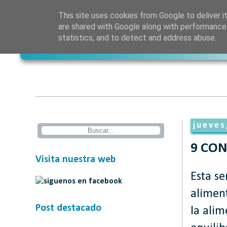
This site uses cookies from Google to deliver it
are shared with Google along with performance 
statistics, and to detect and address abuse.
jueves
9 CON
Visita nuestra web
Esta s
aliment
Post destacado
la ali