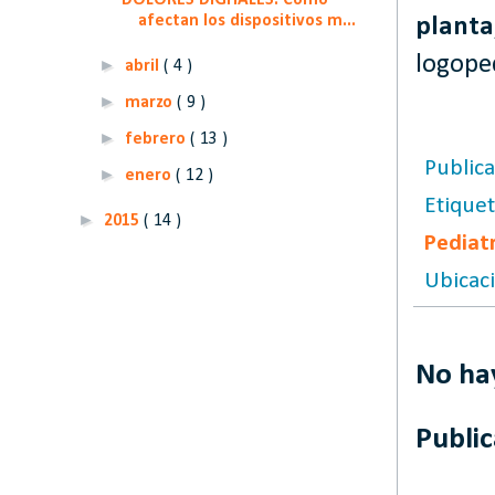
DOLORES DIGITALES. Cómo
afectan los dispositivos m...
planta
logoped
►
abril
( 4 )
►
marzo
( 9 )
►
febrero
( 13 )
Public
►
enero
( 12 )
Etique
►
2015
( 14 )
Pediat
Ubicac
No ha
Publi