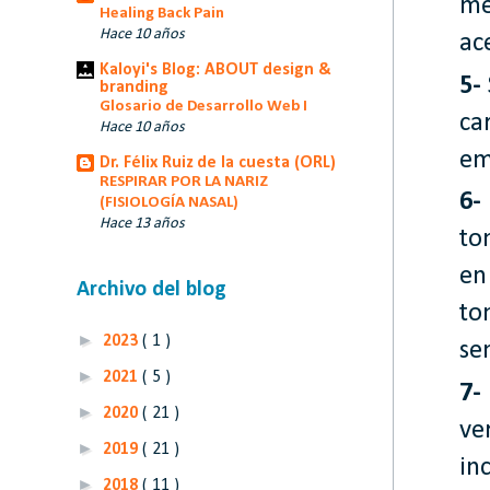
me
Healing Back Pain
Hace 10 años
ac
Kaloyi's Blog: ABOUT design &
5-
branding
Glosario de Desarrollo Web I
ca
Hace 10 años
em
Dr. Félix Ruiz de la cuesta (ORL)
RESPIRAR POR LA NARIZ
6-
(FISIOLOGÍA NASAL)
Hace 13 años
to
en
Archivo del blog
to
►
2023
( 1 )
se
►
2021
( 5 )
7-
►
2020
( 21 )
ve
►
2019
( 21 )
in
►
2018
( 11 )