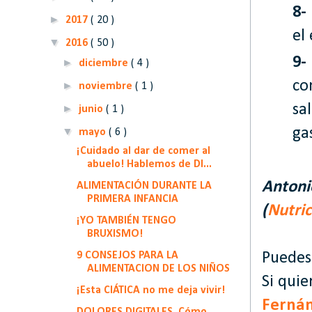
8-
►
2017
( 20 )
el
▼
2016
( 50 )
9-
►
diciembre
( 4 )
co
►
noviembre
( 1 )
sa
►
junio
( 1 )
▼
ga
mayo
( 6 )
¡Cuidado al dar de comer al
abuelo! Hablemos de DI...
Antoni
ALIMENTACIÓN DURANTE LA
PRIMERA INFANCIA
(
Nutric
¡YO TAMBIÉN TENGO
BRUXISMO!
9 CONSEJOS PARA LA
Puedes 
ALIMENTACION DE LOS NIÑOS
Si qui
¡Esta CIÁTICA no me deja vivir!
Ferná