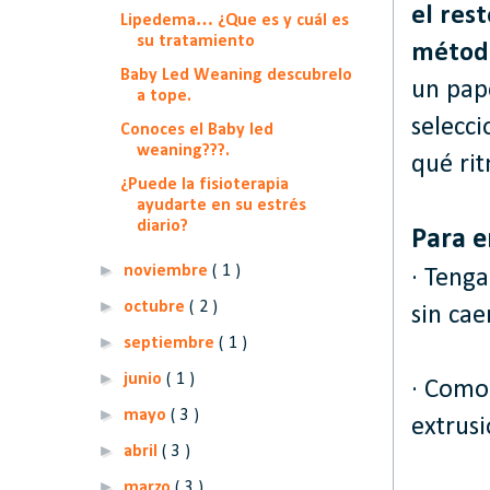
el res
Lipedema… ¿Que es y cuál es
su tratamiento
métod
Baby Led Weaning descubrelo
un pap
a tope.
selecci
Conoces el Baby led
weaning???.
qué rit
¿Puede la fisioterapia
ayudarte en su estrés
diario?
Para e
►
noviembre
( 1 )
· Tenga
►
octubre
( 2 )
sin cae
►
septiembre
( 1 )
►
junio
( 1 )
· Como
►
mayo
( 3 )
extrusi
►
abril
( 3 )
►
marzo
( 3 )