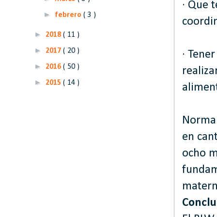
· Que 
►
febrero
( 3 )
coordi
►
2018
( 11 )
►
2017
( 20 )
· Tener
►
2016
( 50 )
realiz
►
2015
( 14 )
alimen
Normal
en cant
ocho me
fundam
materna
Conclu