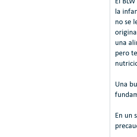
El BLW 
la infa
no se l
origina
una ali
pero te
nutrici
Una bue
fundam
En un s
precau