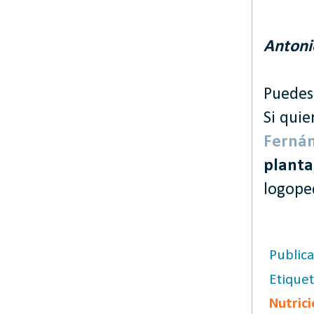
Antoni
Puedes 
Si qui
Ferná
planta
logoped
Public
Etique
Nutric