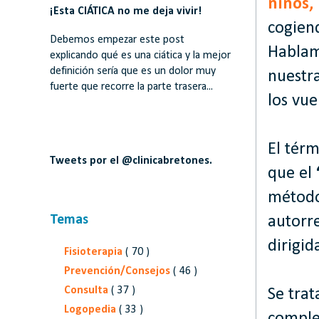
niños,
¡Esta CIÁTICA no me deja vivir!
cogiend
Debemos empezar este post
Hablam
explicando qué es una ciática y la mejor
definición sería que es un dolor muy
nuestra
fuerte que recorre la parte trasera...
los vue
El térm
Tweets por el @clinicabretones.
que el
método
Temas
autorr
dirigid
Fisioterapia
( 70 )
Prevención/Consejos
( 46 )
Consulta
( 37 )
Se tra
Logopedia
( 33 )
comple