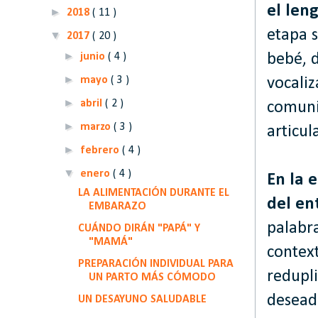
el len
►
2018
( 11 )
etapa s
▼
2017
( 20 )
►
junio
( 4 )
bebé, d
►
mayo
( 3 )
vocaliz
►
abril
( 2 )
comunic
►
marzo
( 3 )
articul
►
febrero
( 4 )
▼
enero
( 4 )
En la 
LA ALIMENTACIÓN DURANTE EL
del en
EMBARAZO
palabr
CUÁNDO DIRÁN "PAPÁ" Y
"MAMÁ"
contex
PREPARACIÓN INDIVIDUAL PARA
redupli
UN PARTO MÁS CÓMODO
desead
UN DESAYUNO SALUDABLE