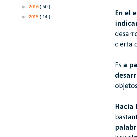
►
2016
( 50 )
En el 
►
2015
( 14 )
indica
desarr
cierta 
Es
a pa
desarr
objetos
Hacia 
bastan
palabr