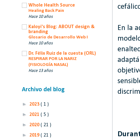
Whole Health Source
cefálic
Healing Back Pain
Hace 10 años
Kaloyi's Blog: ABOUT design &
En la a
branding
Glosario de Desarrollo Web I
modelo
Hace 10 años
enaltec
Dr. Félix Ruiz de la cuesta (ORL)
adaptán
RESPIRAR POR LA NARIZ
(FISIOLOGÍA NASAL)
objeti
Hace 13 años
sensibl
Archivo del blog
discrim
►
2023
( 1 )
►
2021
( 5 )
►
2020
( 21 )
Durant
►
2019
( 21 )