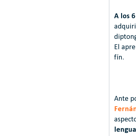
A los 
adquiri
dipton
El apre
fín.
Ante po
Ferná
aspect
lengua