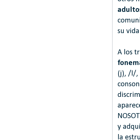
adulto
comuni
su vida
A los 
fonem
(j), /l
consoná
discrim
aparec
NOSOTR
y adqu
la estr