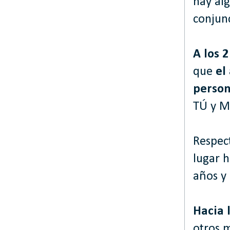
hay alg
conjunc
A los 
que
el
person
TÚ y M
Respec
lugar h
años y
Hacia 
otros m