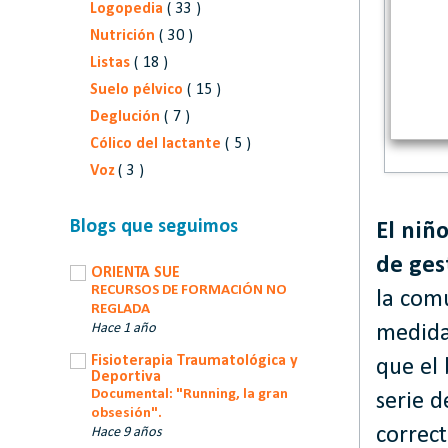
Logopedia
( 33 )
Nutrición
( 30 )
Listas
( 18 )
Suelo pélvico
( 15 )
Deglución
( 7 )
Cólico del lactante
( 5 )
Voz
( 3 )
Blogs que seguimos
El niñ
de ges
ORIENTA SUE
RECURSOS DE FORMACIÓN NO
la com
REGLADA
Hace 1 año
medida 
Fisioterapia Traumatológica y
que el 
Deportiva
Documental: "Running, la gran
serie 
obsesión".
correct
Hace 9 años