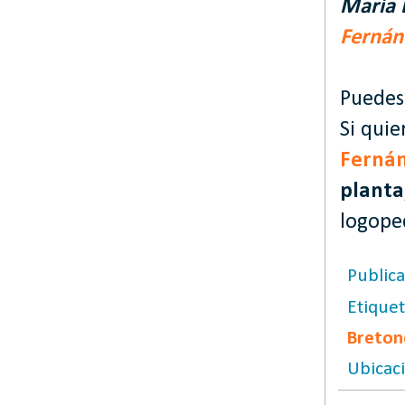
María 
Fernán
Puedes 
Si qui
Ferná
planta
logoped
Public
Etique
Breto
Ubicac