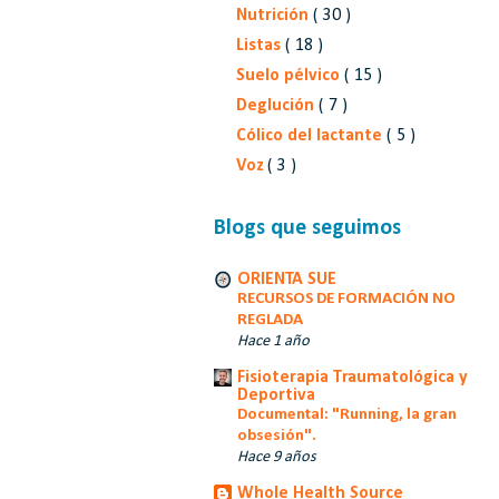
Nutrición
( 30 )
Listas
( 18 )
Suelo pélvico
( 15 )
Deglución
( 7 )
Cólico del lactante
( 5 )
Voz
( 3 )
Blogs que seguimos
ORIENTA SUE
RECURSOS DE FORMACIÓN NO
REGLADA
Hace 1 año
Fisioterapia Traumatológica y
Deportiva
Documental: "Running, la gran
obsesión".
Hace 9 años
Whole Health Source